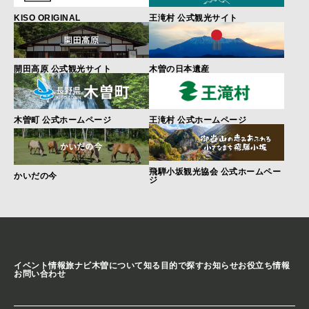
KISO ORIGINAL
王滝村 公式観光サイト
開田高原 公式観光サイト
木曽の日本遺産
木曽町 公式ホームページ
王滝村 公式ホームページ
飛騨小坂観光協会 公式ホームペー
かいだの今
ジ
イベント情報
旅ナビ
木曽について知る
目的で探す
お知らせ
お役立ち情報
お問い合わせ