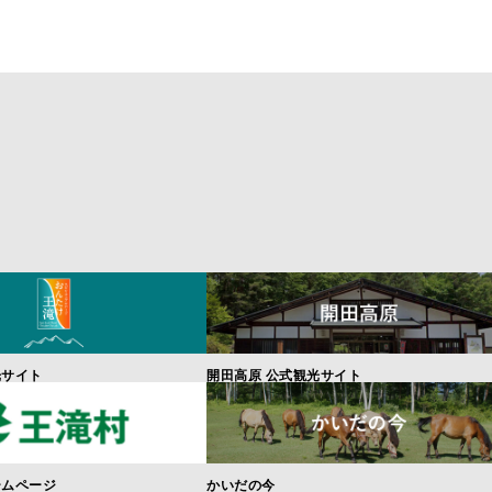
光サイト
開田高原 公式観光サイト
ームページ
かいだの今