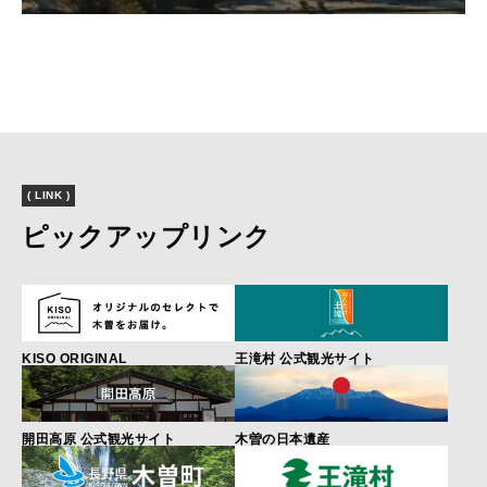
( LINK )
ピックアップリンク
KISO ORIGINAL
王滝村 公式観光サイト
開田高原 公式観光サイト
木曽の日本遺産