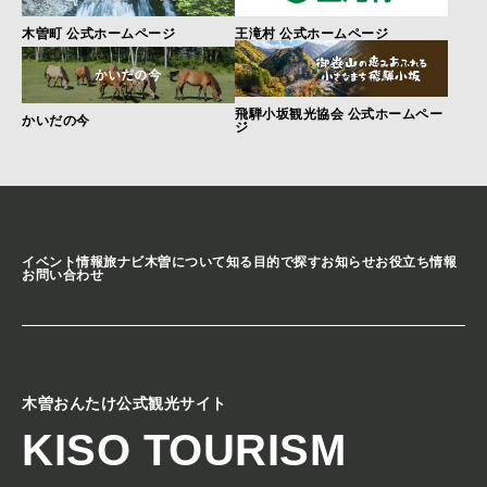
木曽町 公式ホームページ
王滝村 公式ホームページ
飛騨小坂観光協会 公式ホームペー
かいだの今
ジ
イベント情報
旅ナビ
木曽について知る
目的で探す
お知らせ
お役立ち情報
お問い合わせ
木曽おんたけ公式観光サイト
KISO TOURISM