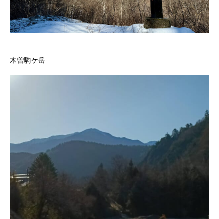
木曽駒ケ岳