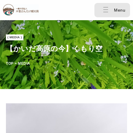
Menu
( MEDIA )
【かいだ高原の今】くもり空
TOP > MEDIA