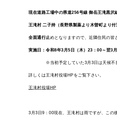
現在道路工場中の県道256号線 御岳王滝黒沢
王滝村 二子持（長野県製薬より木曽町より付
全面通行止
めとなりますので、近隣住民の皆
実施日：令和8年3月5日（木）23：00～翌3
※当初予定していた3月3日は天候
詳しくは王滝村役場HPをご覧下さい。
王滝村役場HP
3月3日9：00現在、王滝村は雨ですが、こ