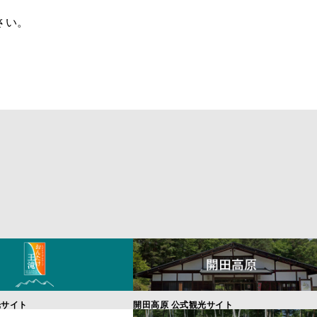
さい。
光サイト
開田高原 公式観光サイト