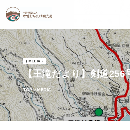
( MEDIA )
【王滝だより】剣道25
TOP > MEDIA