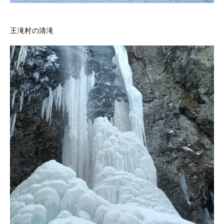
王滝村の清滝