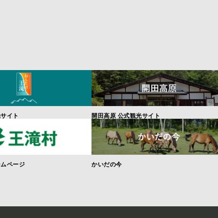
光サイト
開田高原 公式観光サイト
ームページ
かいだの今