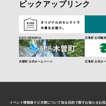
ピックアップリンク
KISO ORIGINAL
王滝村 公式観
木曽町 公式ホームページ
王滝村 公式ホ
イベント情報
旅ナビ
木曽について知る
目的で探す
お知らせ
お役