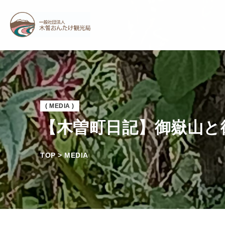
( MEDIA )
【木曽町日記】御嶽山と
TOP > MEDIA