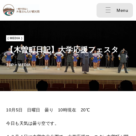
Menu
( MEDIA )
【木曽町日記】大学応援フェスタ
TOP > MEDIA
10月5日 日曜日 曇り 10時現在 20℃
今日も天気は曇り空です。