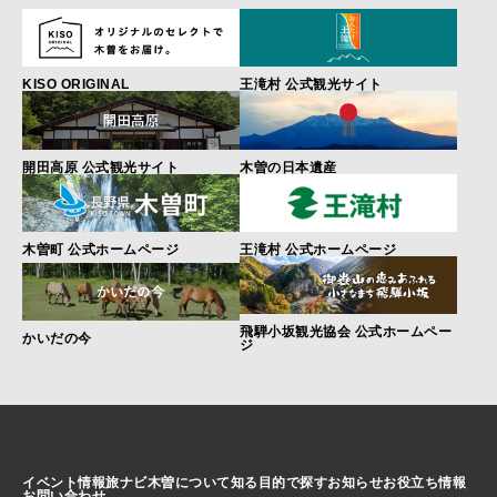
KISO ORIGINAL
王滝村 公式観光サイト
開田高原 公式観光サイト
木曽の日本遺産
木曽町 公式ホームページ
王滝村 公式ホームページ
飛騨小坂観光協会 公式ホームペー
かいだの今
ジ
イベント情報
旅ナビ
木曽について知る
目的で探す
お知らせ
お役立ち情報
お問い合わせ