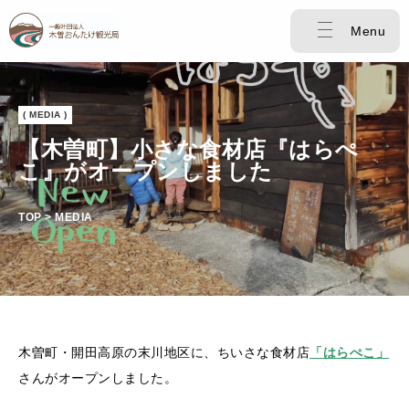
Menu
( MEDIA )
【木曽町】小さな食材店『はらぺ
こ』がオープンしました
TOP > MEDIA
木曽町・開田高原の末川地区に、ちいさな食材店
「はらぺこ」
さんがオープンしました。