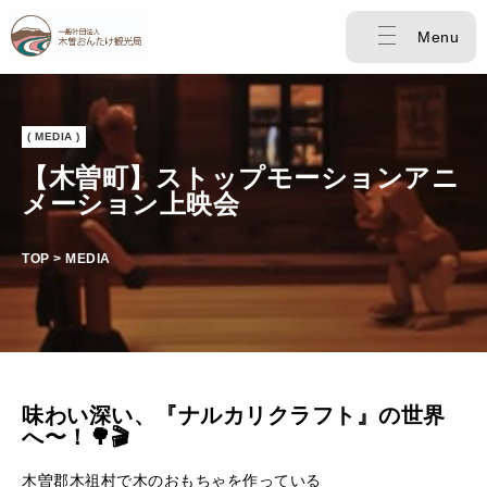
Menu
( MEDIA )
【木曽町】ストップモーションアニ
メーション上映会
TOP > MEDIA
味わい深い、『ナルカリクラフト』の世界
へ〜！🌳🎬
木曽郡木祖村で木のおもちゃを作っている