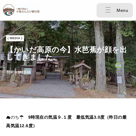
Menu
( MEDIA )
【かいだ高原の今】水芭蕉が顔を出
してきました。
TOP > MEDIA
☁のち☂
9時現在の気温９.１度 最低気温3.0度（昨日の最
高気温12.6度）