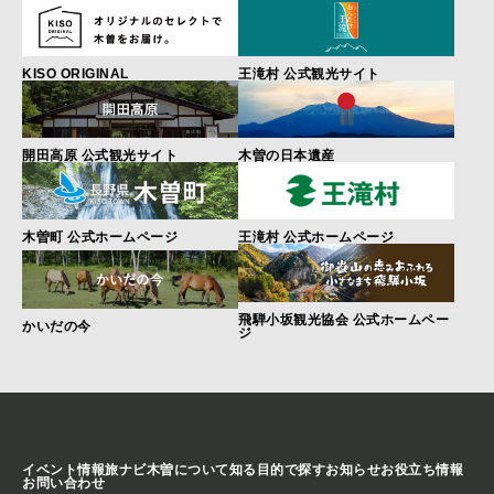
KISO ORIGINAL
王滝村 公式観光サイト
開田高原 公式観光サイト
木曽の日本遺産
木曽町 公式ホームページ
王滝村 公式ホームページ
飛騨小坂観光協会 公式ホームペー
かいだの今
ジ
イベント情報
旅ナビ
木曽について知る
目的で探す
お知らせ
お役立ち情報
お問い合わせ