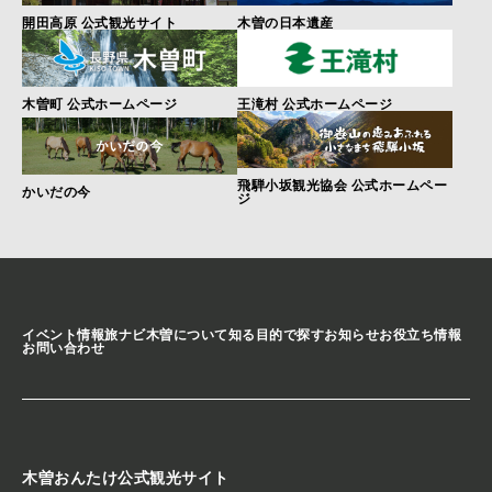
開田高原 公式観光サイト
木曽の日本遺産
木曽町 公式ホームページ
王滝村 公式ホームページ
飛騨小坂観光協会 公式ホームペー
かいだの今
ジ
イベント情報
旅ナビ
木曽について知る
目的で探す
お知らせ
お役立ち情報
お問い合わせ
木曽おんたけ公式観光サイト