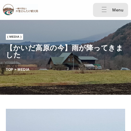
Menu
( MEDIA )
【かいだ高原の今】雨が降ってきま
した
TOP > MEDIA