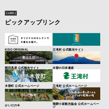
( LINK )
ピックアップリンク
KISO ORIGINAL
王滝村 公式観光サイト
開田高原 公式観光サイト
木曽の日本遺産
木曽町 公式ホームページ
王滝村 公式ホームページ
飛騨小坂観光協会 公式ホームペー
かいだの今
ジ