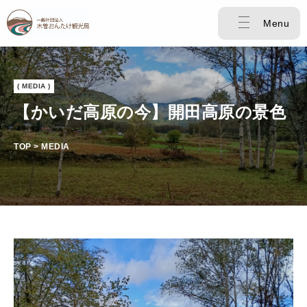
Menu
( MEDIA )
【かいだ高原の今】開田高原の景色
TOP > MEDIA