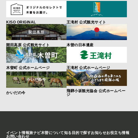
KISO ORIGINAL
王滝村 公式観光サイト
開田高原 公式観光サイト
木曽の日本遺産
木曽町 公式ホームページ
王滝村 公式ホームページ
飛騨小坂観光協会 公式ホームペー
かいだの今
ジ
イベント情報
旅ナビ
木曽について知る
目的で探す
お知らせ
お役立ち情報
お問い合わせ