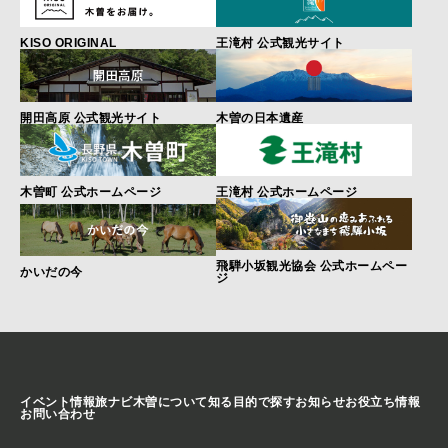
KISO ORIGINAL
王滝村 公式観光サイト
開田高原 公式観光サイト
木曽の日本遺産
木曽町 公式ホームページ
王滝村 公式ホームページ
飛騨小坂観光協会 公式ホームペー
かいだの今
ジ
イベント情報
旅ナビ
木曽について知る
目的で探す
お知らせ
お役立ち情報
お問い合わせ