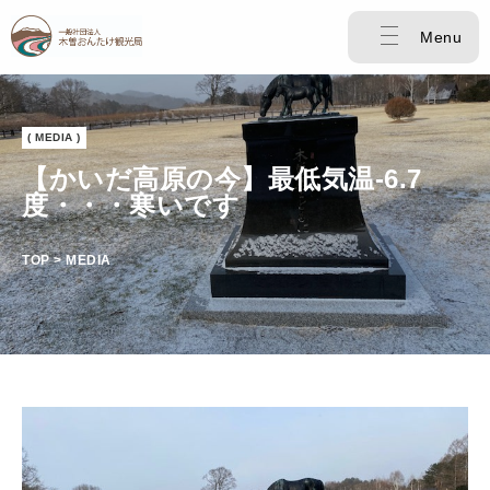
Menu
( MEDIA )
【かいだ高原の今】最低気温-6.7
度・・・寒いです
TOP > MEDIA