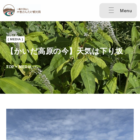
Menu
( MEDIA )
【かいだ高原の今】天気は下り坂
TOP > MEDIA