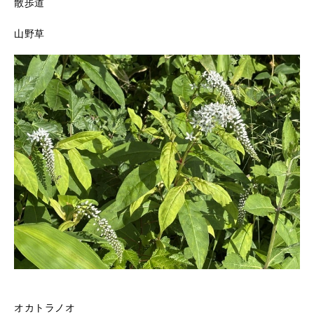
散歩道
山野草
オカトラノオ