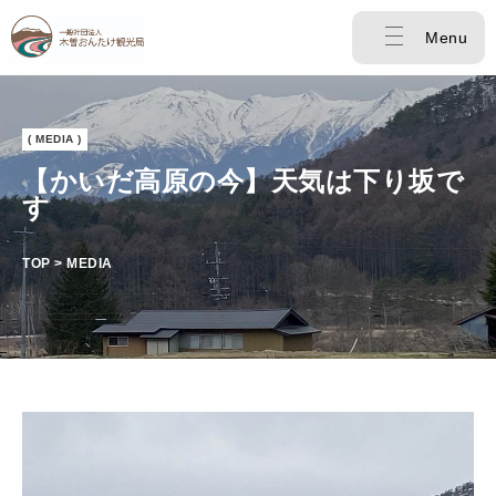
Menu
( MEDIA )
【かいだ高原の今】天気は下り坂で
す
TOP > MEDIA