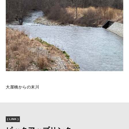
大屋橋からの末川
( LINK )