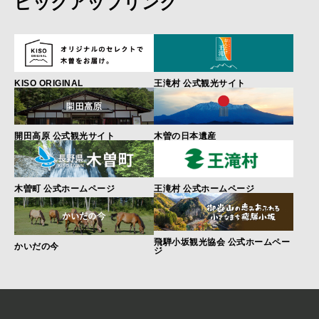
ピックアップリンク
KISO ORIGINAL
王滝村 公式観光サイト
開田高原 公式観光サイト
木曽の日本遺産
木曽町 公式ホームページ
王滝村 公式ホームページ
飛騨小坂観光協会 公式ホームペー
かいだの今
ジ