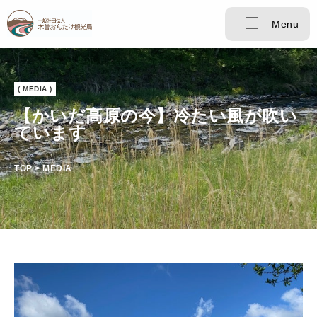
Menu
( MEDIA )
【かいだ高原の今】冷たい風が吹い
ています
TOP > MEDIA