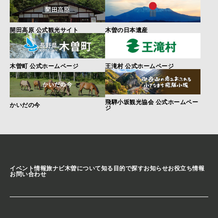
開田高原 公式観光サイト
木曽の日本遺産
木曽町 公式ホームページ
王滝村 公式ホームページ
飛騨小坂観光協会 公式ホームペー
かいだの今
ジ
イベント情報
旅ナビ
木曽について知る
目的で探す
お知らせ
お役立ち情報
お問い合わせ