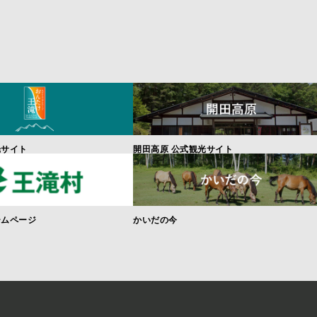
光サイト
開田高原 公式観光サイト
ームページ
かいだの今