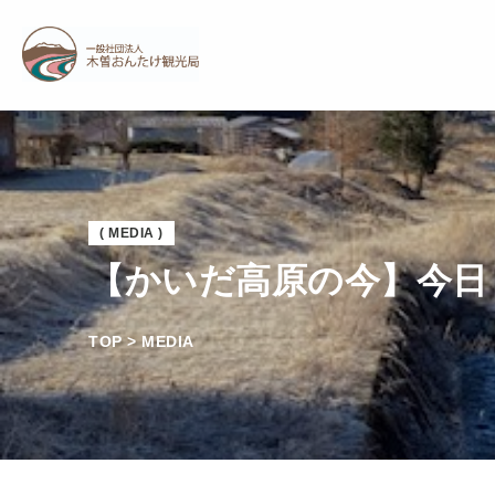
( MEDIA )
【かいだ高原の今】今日
TOP > MEDIA