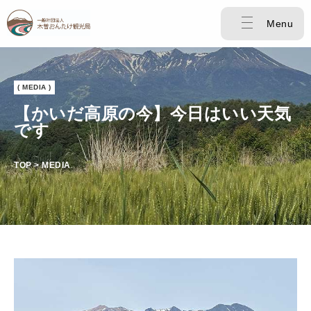
Menu
( MEDIA )
【かいだ高原の今】今日はいい天気
です
TOP > MEDIA