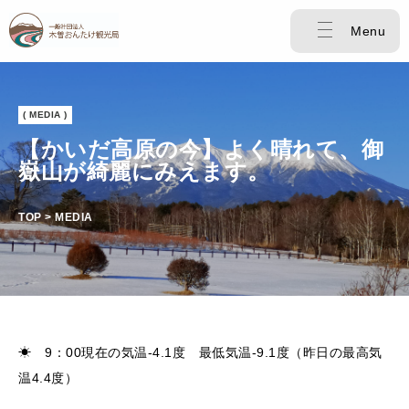
Menu
( MEDIA )
【かいだ高原の今】よく晴れて、御
嶽山が綺麗にみえます。
TOP > MEDIA
☀ 9：00現在の気温-4.1度 最低気温-9.1度（昨日の最高気
温4.4度）