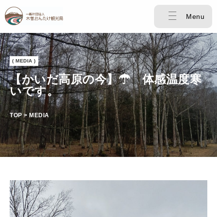
Menu
( MEDIA )
【かいだ高原の今】☂ 体感温度寒
いです。
TOP > MEDIA