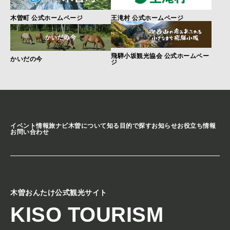
木曽町 公式ホームページ
王滝村 公式ホームページ
飛騨小坂観光協会 公式ホームペー
かいだの今
ジ
イベント情報
旅ナビ
木曽について知る
目的で探す
お知らせ
お役立ち情報
お問い合わせ
木曽おんたけ公式観光サイト
KISO TOURISM