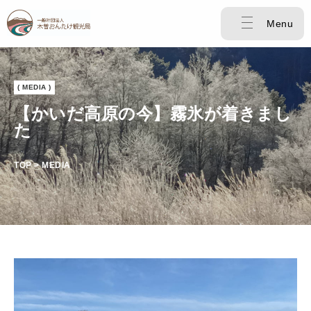
Menu
( MEDIA )
【かいだ高原の今】霧氷が着きまし
た
TOP > MEDIA