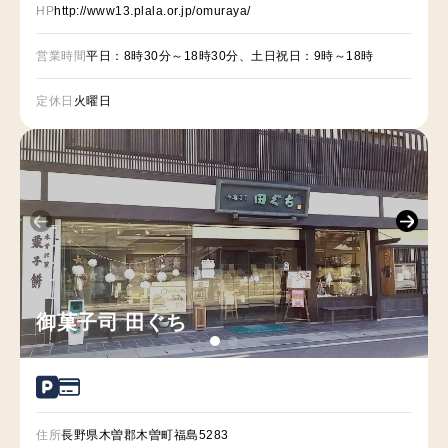
HP
http://www13.plala.or.jp/omuraya/
営業時間
平日：8時30分～18時30分、土日祝日：9時～18時
定休日
火曜日
御菓子司 田ぐち
住所
長野県木曽郡木曽町福島5283