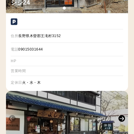
シシ24
住所
長野県木曽郡王滝村3152
電話
09015031644
HP
営業時間
定休日
火・水・木