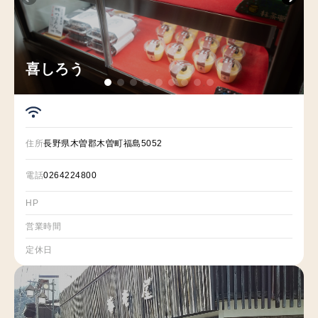
喜しろう
住所
長野県木曽郡木曽町福島5052
電話
0264224800
HP
営業時間
定休日