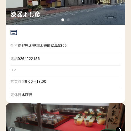
漆器よし彦
住所
長野県木曽郡木曽町福島5369
電話
0264222156
HP
営業時間
9:00～18:00
定休日
水曜日