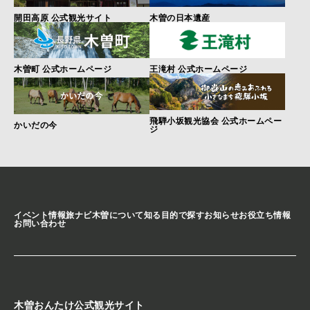
開田高原 公式観光サイト
木曽の日本遺産
木曽町 公式ホームページ
王滝村 公式ホームページ
飛騨小坂観光協会 公式ホームペー
かいだの今
ジ
イベント情報
旅ナビ
木曽について知る
目的で探す
お知らせ
お役立ち情報
お問い合わせ
木曽おんたけ公式観光サイト