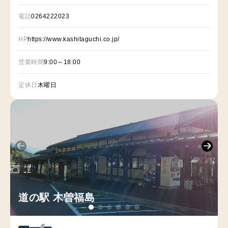
電話
0264222023
HP
https://www.kashitaguchi.co.jp/
営業時間
9:00～18:00
定休日
木曜日
道の駅 木曽福島