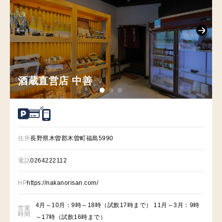
酒蔵直営店 中善
P
A
Y
住所
長野県木曽郡木曽町福島5990
電話
0264222112
HP
https://nakanorisan.com/
4月～10月：9時～18時（試飲17時まで） 11月～3月：9時
営業
時間
～17時（試飲16時まで）