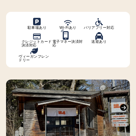
駐車場あり
Wi-Fiあり
バリアフリー対応
P
A
Y
クレジットカード
電子マネー決済対
送迎あり
決済対応
応
ヴィーガンフレン
ドリー