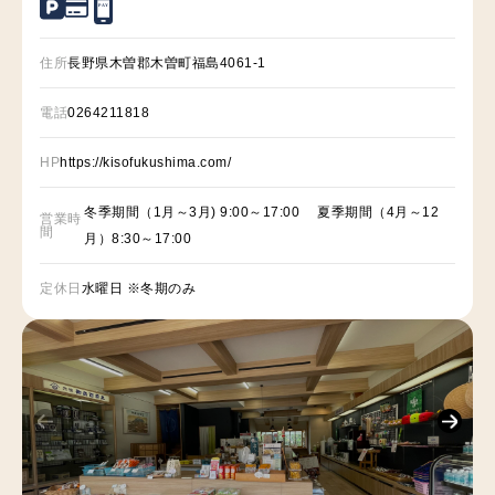
P
A
Y
住所
長野県木曽郡木曽町福島4061-1
電話
0264211818
HP
https://kisofukushima.com/
冬季期間（1月～3月) 9:00～17:00 夏季期間（4月～12
営業時
間
月）8:30～17:00
定休日
水曜日 ※冬期のみ