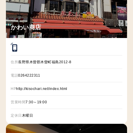
かわい商店
P
A
Y
住所
長野県木曽郡木曽町福島2012-8
電話
0264222311
HP
http://kisochari.net/index.html
営業時間
7:30～19:00
定休日
木曜日