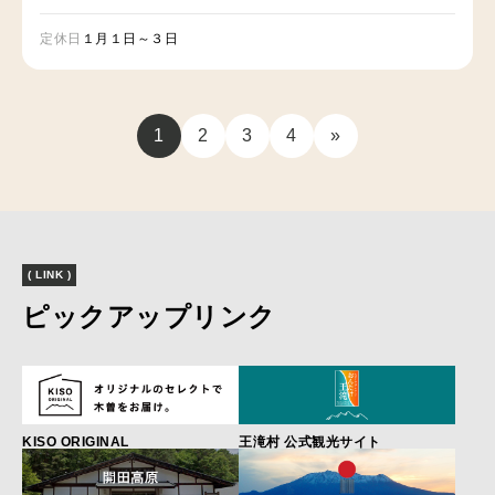
定休日
１月１日～３日
1
2
3
4
»
( LINK )
ピックアップリンク
KISO ORIGINAL
王滝村 公式観光サイト