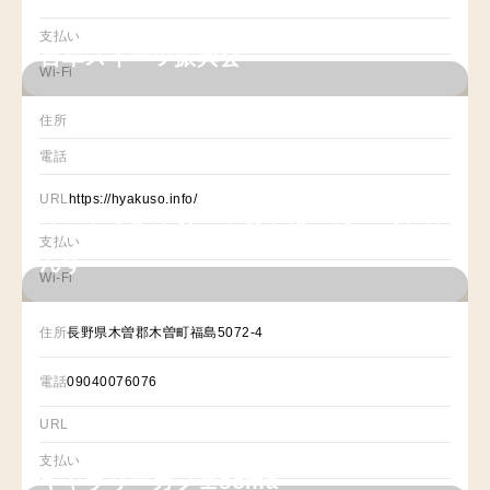
支払い
百草スイーツ振興会
Wi-Fi
住所
電話
URL
https://hyakuso.info/
サードプレイス・ゲストルーム ペチカ
支払い
んず
Wi-Fi
住所
長野県木曽郡木曽町福島5072-4
電話
09040076076
URL
支払い
ギャラリーカフェsoma