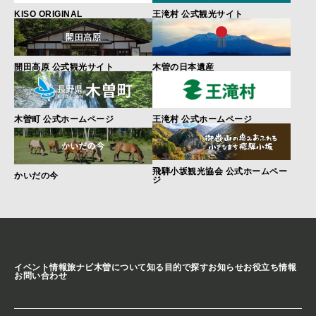
KISO ORIGINAL
王滝村 公式観光サイト
開田高原 公式観光サイト
木曽の日本遺産
木曽町 公式ホームページ
王滝村 公式ホームページ
飛騨小坂観光協会 公式ホームペー
かいだの今
ジ
イベント情報
旅ナビ
木曽について知る
目的で探す
お知らせ
お役立ち情報
お問い合わせ