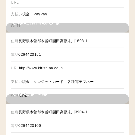
URL
支払い
現金 PayPay
そば処信州霧しな
Wi-Fi
住所
長野県木曽郡木曽町開田高原末川1898-1
電話
0264423151
URL
http://www.kirishina.co.jp
支払い
現金 クレジットカード 各種電子マネー
そば処まつば
Wi-Fi
対応
住所
長野県木曽郡木曽町開田高原末川3904-1
電話
0264423100