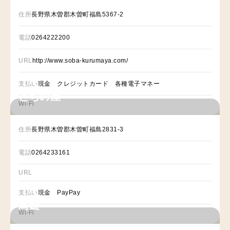
住所
長野県木曽郡木曽町福島5367-2
電話
0264222200
URL
http://www.soba-kurumaya.com/
支払い
現金 クレジットカード 各種電子マネー
とちの屋
Wi-Fi
住所
長野県木曽郡木曽町福島2831-3
電話
0264233161
URL
支払い
現金 PayPay
鳥鍵
Wi-Fi