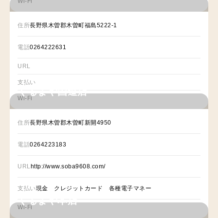
Wi-Fi
住所
長野県木曽郡木曽町福島5222-1
電話
0264222631
URL
支払い
くるまや国道店
Wi-Fi
住所
長野県木曽郡木曽町新開4950
電話
0264223183
URL
http://www.soba9608.com/
支払い
現金 クレジットカード 各種電子マネー
くるまや本店
Wi-Fi