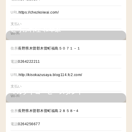
URL
https://chezkoiwai.com/
支払い
とうふ料理 和幸家
Wi-Fi
住所
長野県木曽郡木曽町福島５０７１－１
電話
0264222211
URL
http://kisokazusaya.blog114.fc2.com/
支払い
マルクトコーヒースタンド
Wi-Fi
住所
長野県木曽郡木曽町福島２８５８−４
電話
0264256677