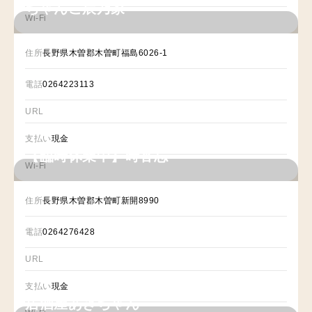
ちゃんこ辰乃家
Wi-Fi
住所
長野県木曽郡木曽町福島6026-1
電話
0264223113
URL
支払い
現金
【臨時休業中】時香忘
Wi-Fi
住所
長野県木曽郡木曽町新開8990
電話
0264276428
URL
支払い
現金
居酒屋あきちゃん