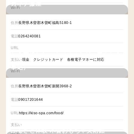
カネチ藤屋
Wi-Fi
住所
長野県木曽郡木曽町福島5180-1
電話
0264240081
URL
お食事処ししこま（せせらぎの四季お食
支払い
現金 クレジットカード 各種電子マネーに対応
事処）
Wi-Fi
住所
長野県木曽郡木曽町新開3968-2
電話
09017201644
URL
https://kiso-spa.com/food/
支払い
ふるさと体験 木曽おもちゃ美術館