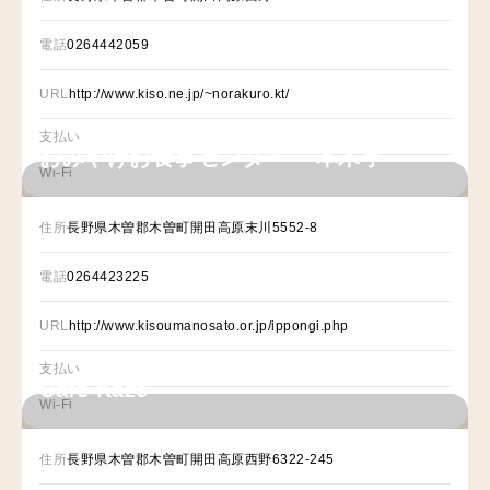
電話
0264442059
URL
http://www.kiso.ne.jp/~norakuro.kt/
支払い
おみやげお食事センター 一本木亭
Wi-Fi
住所
長野県木曽郡木曽町開田高原末川5552-8
電話
0264423225
URL
http://www.kisoumanosato.or.jp/ippongi.php
支払い
Café Kaze
Wi-Fi
住所
長野県木曽郡木曽町開田高原西野6322-245