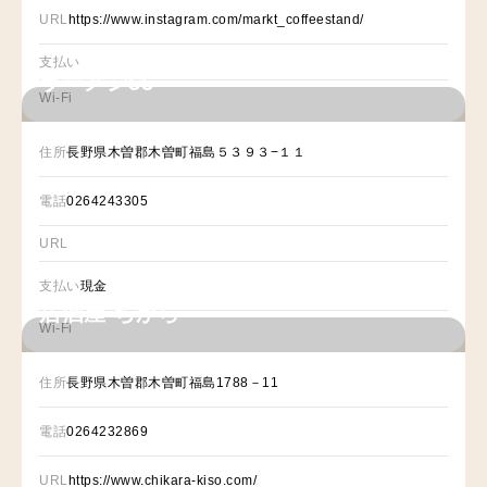
URL
https://www.instagram.com/markt_coffeestand/
支払い
ラーメン55
Wi-Fi
住所
長野県木曽郡木曽町福島５３９３−１１
電話
0264243305
URL
支払い
現金
居酒屋 ちから
Wi-Fi
住所
長野県木曽郡木曽町福島1788－11
電話
0264232869
URL
https://www.chikara-kiso.com/