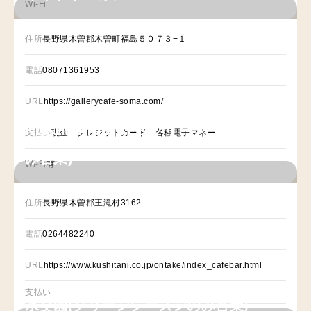
Wi-Fi
住所
長野県木曽郡木曽町福島５０７３−１
電話
08071361953
URL
https://gallerycafe-soma.com/
KUSHITANI CAFÉ(グリーンシーズンの
支払い
現金 クレジットカード 各種電子マネー
み営業)
Wi-Fi
有
住所
長野県木曽郡王滝村3162
電話
0264482240
URL
https://www.kushitani.co.jp/ontake/index_cafebar.html
支払い
水交園(グリーンシーズンのみ営業)