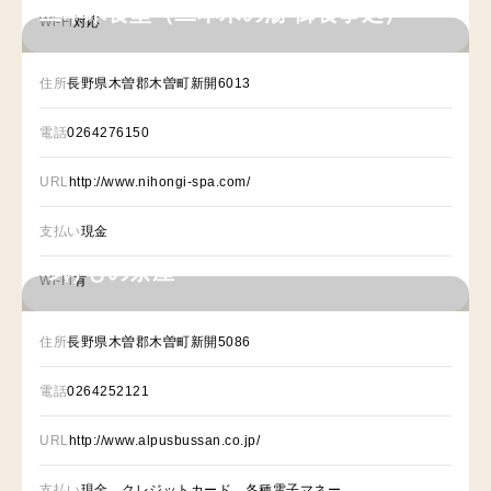
二本木食堂（二本木の湯 御食事処）
Wi-Fi
対応
住所
長野県木曽郡木曽町新開6013
電話
0264276150
URL
http://www.nihongi-spa.com/
支払い
現金
つけもの茶屋
Wi-Fi
有
住所
長野県木曽郡木曽町新開5086
電話
0264252121
URL
http://www.alpusbussan.co.jp/
支払い
現金 クレジットカード 各種電子マネー