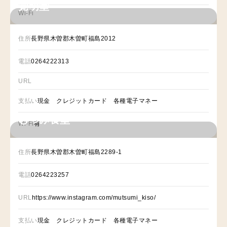
覚明堂
Wi-Fi
住所
長野県木曽郡木曽町福島2012
電話
0264222313
URL
支払い
現金 クレジットカード 各種電子マネー
むつみ食堂
Wi-Fi
有
住所
長野県木曽郡木曽町福島2289-1
電話
0264223257
URL
https://www.instagram.com/mutsumi_kiso/
支払い
現金 クレジットカード 各種電子マネー