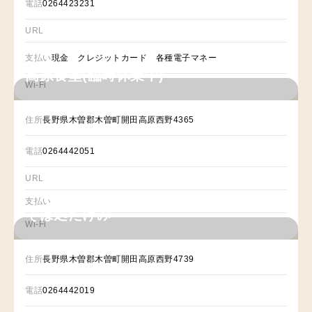
電話
0264423231
URL
支払い
現金 クレジットカード 各種電子マネー
高原食堂(臨時休業中)
Wi-Fi
住所
長野県木曽郡木曽町開田高原西野4365
電話
0264442051
URL
支払い
そば処たけみ
Wi-Fi
住所
長野県木曽郡木曽町開田高原西野4739
電話
0264442019