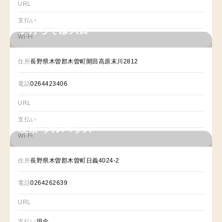
URL
支払い
手打ちそば大目
Wi-Fi
住所
長野県木曽郡木曽町開田高原末川2812
電話
0264423406
URL
支払い
喫茶 フルハウス
Wi-Fi
住所
長野県木曽郡木曽町日義4024-2
電話
0264262639
URL
支払い
現金