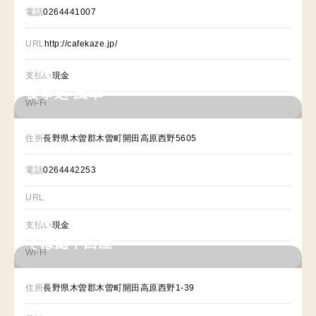
電話
0264441007
URL
http://cafekaze.jp/
支払い
現金
食事処 風車
Wi-Fi
住所
長野県木曽郡木曽町開田高原西野5605
電話
0264442253
URL
支払い
現金
そば處中西屋
Wi-Fi
住所
長野県木曽郡木曽町開田高原西野1-39