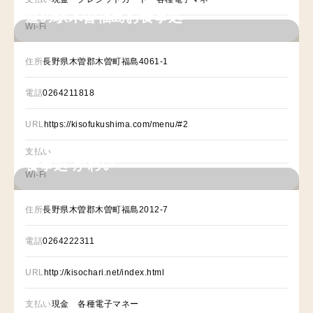
道の駅木曽福島お食事処
Wi-Fi
住所
長野県木曽郡木曽町福島4061-1
電話
0264211818
URL
https://kisofukushima.com/menu/#2
支払い
食事処 かわい
Wi-Fi
住所
長野県木曽郡木曽町福島2012-7
電話
0264222311
URL
http://kisochari.net/index.html
支払い
現金 各種電子マネー