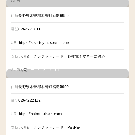
Wi-Fi
住所
長野県木曽郡木曽町新開6959
電話
0264271011
URL
https://kiso-toymuseum.com/
支払い
現金 クレジットカード 各種電子マネーに対応
酒蔵ショップ中善
Wi-Fi
対応
住所
長野県木曽郡木曽町福島5990
電話
0264222112
URL
https://nakanorisan.com/
支払い
現金 クレジットカード PayPay