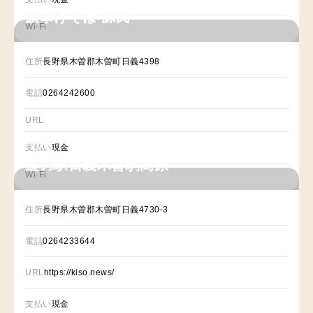
旗挙げそば 源氏
Wi-Fi
住所
長野県木曽郡木曽町日義4398
電話
0264242600
URL
支払い
現金
道の駅日義木曽駒高原
Wi-Fi
住所
長野県木曽郡木曽町日義4730-3
電話
0264233644
URL
https://kiso.news/
支払い
現金