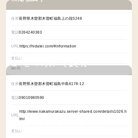
住所
長野県木曽郡木曽町福島上の段5248
電話
0264240383
URL
https://hidatei.com/#information
支払い
コーヒーハウス くまさん
Wi-Fi
住所
長野県木曽郡木曽町福島中島6178-12
電話
09010980590
http://www.nakamurakazu.server-shared.com/details1026.h
URL
tml
SANKAKU BREW STAND（en-
支払い
shouten）