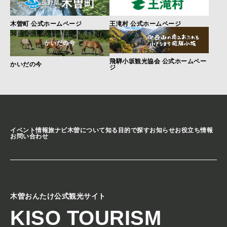
木曽町 公式ホームページ
王滝村 公式ホームページ
飛騨小坂観光協会 公式ホームペー
かいだの今
ジ
イベント情報
旅ナビ
木曽について知る
目的で探す
お知らせ
お役立ち情報
お問い合わせ
木曽おんたけ公式観光サイト
KISO TOURISM