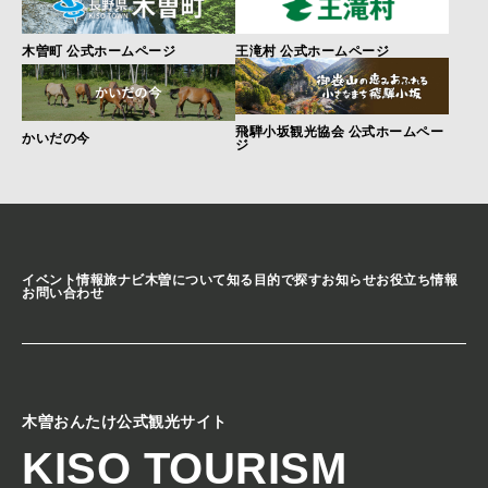
木曽町 公式ホームページ
王滝村 公式ホームページ
飛騨小坂観光協会 公式ホームペー
かいだの今
ジ
イベント情報
旅ナビ
木曽について知る
目的で探す
お知らせ
お役立ち情報
お問い合わせ
木曽おんたけ公式観光サイト
KISO TOURISM