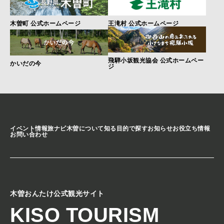
木曽町 公式ホームページ
王滝村 公式ホームページ
飛騨小坂観光協会 公式ホームペー
かいだの今
ジ
イベント情報
旅ナビ
木曽について知る
目的で探す
お知らせ
お役立ち情報
お問い合わせ
木曽おんたけ公式観光サイト
KISO TOURISM