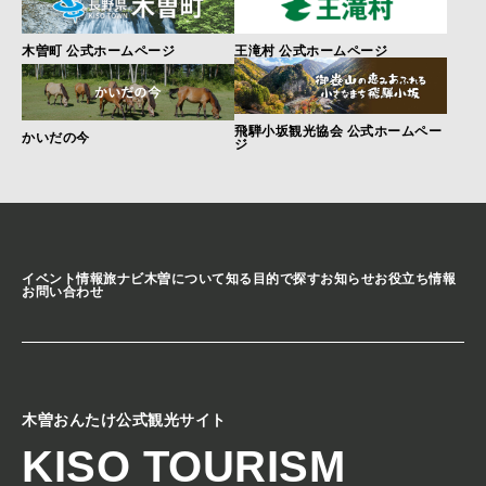
木曽町 公式ホームページ
王滝村 公式ホームページ
飛騨小坂観光協会 公式ホームペー
かいだの今
ジ
イベント情報
旅ナビ
木曽について知る
目的で探す
お知らせ
お役立ち情報
お問い合わせ
木曽おんたけ公式観光サイト
KISO TOURISM