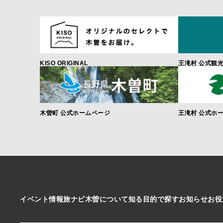
KISO ORIGINAL
王滝村 公式観
木曽町 公式ホームページ
王滝村 公式ホ
イベント情報
旅ナビ
木曽について知る
目的で探す
お知らせ
お役