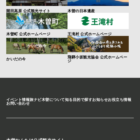
開田高原 公式観光サイト
木曽の日本遺産
木曽町 公式ホームページ
王滝村 公式ホームページ
飛騨小坂観光協会 公式ホームペー
かいだの今
ジ
イベント情報
旅ナビ
木曽について知る
目的で探す
お知らせ
お役立ち情報
お問い合わせ