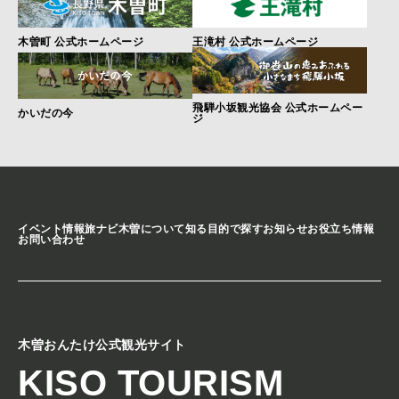
木曽町 公式ホームページ
王滝村 公式ホームページ
飛騨小坂観光協会 公式ホームペー
かいだの今
ジ
イベント情報
旅ナビ
木曽について知る
目的で探す
お知らせ
お役立ち情報
お問い合わせ
木曽おんたけ公式観光サイト
KISO TOURISM