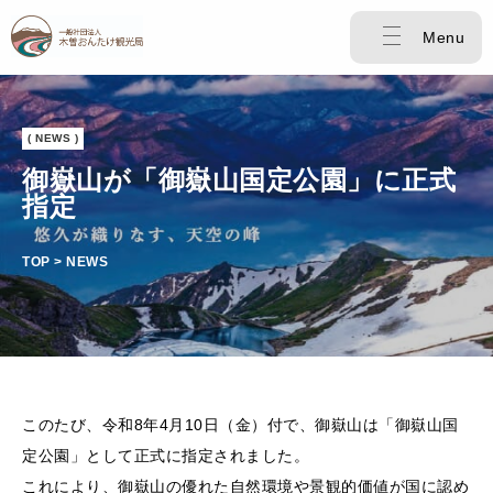
Menu
( NEWS )
御嶽山が「御嶽山国定公園」に正式
指定
TOP > NEWS
このたび、令和8年4月10日（金）付で、御嶽山は「御嶽山国
定公園」として正式に指定されました。
これにより、御嶽山の優れた自然環境や景観的価値が国に認め