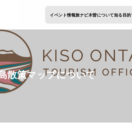
イベント情報
旅ナビ
木曽について知る
目的
島散策マップについて