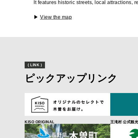
It features historic streets, local attractions,
▶
View the map
( LINK )
ピックアップリンク
KISO ORIGINAL
王滝村 公式観