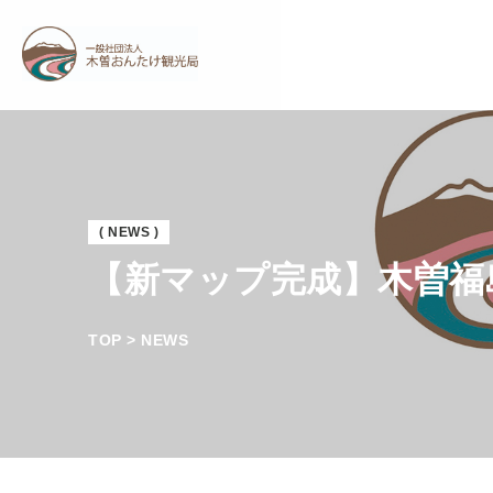
( NEWS )
【新マップ完成】木曽福
TOP > NEWS