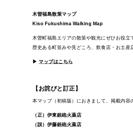
木曽
福島
散策
マップ
Kiso Fukushima Walking
Map
木曽町福島エリアの散策や観光にぜひお役立
歴史ある町並みや見どころ、飲食店・お土産
▶
マップはこちら
【お詫びと訂正】
本マップ（初稿版）におきまして、掲載内容
（正）伊東銃砲火薬店
（誤）伊藤銃砲火薬店