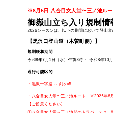
※8月5日 八合目女人堂〜三ノ池ル
御嶽山立ち入り規制情報
2026シーズンは、以下の期間において登山
【黒沢口登山道（木曽町側）】
規制緩和期間
令和8年7月1日（水）午前8時 ～ 令和8年10
通行可能区間
・黒沢十字路 ～ 剣ヶ峰
・八合目女人堂〜三ノ池ルート ※2026年8月
【ご留意ください】
①八合目女人堂～三ノ池間のトラバースは、