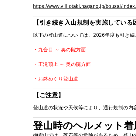
https://www.vill.otaki.nagano.jp/bousai/index
【引き続き入山規制を実施している
以下の登山道については、2026年度も引き
・九合目 ～ 奥の院方面
・王滝頂上 ～ 奥の院方面
・お鉢めぐり登山道
【ご注意】
登山道の状況や天候等により、通行規制の内
登山時のヘルメット着
御嶽山では、落石等の危険があるため、登山