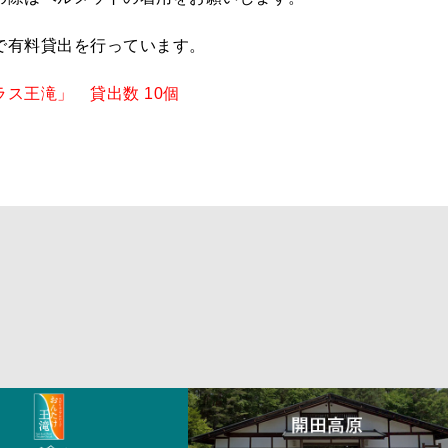
で有料貸出を行っています。
ス王滝」 貸出数 10個