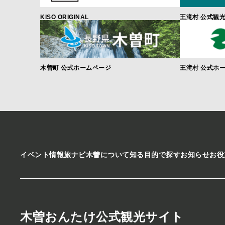
KISO ORIGINAL
王滝村 公式観
木曽町 公式ホームページ
王滝村 公式ホ
イベント情報
旅ナビ
木曽について知る
目的で探す
お知らせ
お役
木曽おんたけ公式観光サイト