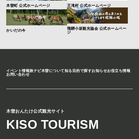
木曽町 公式ホームページ
王滝村 公式ホームページ
飛騨小坂観光協会 公式ホームペー
かいだの今
ジ
イベント情報
旅ナビ
木曽について知る
目的で探す
お知らせ
お役立ち情報
お問い合わせ
木曽おんたけ公式観光サイト
KISO TOURISM