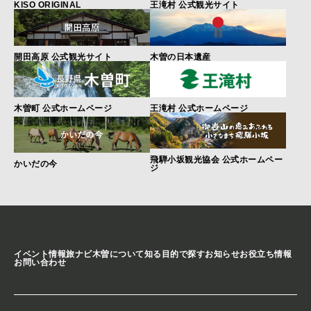
KISO ORIGINAL
王滝村 公式観光サイト
開田高原 公式観光サイト
木曽の日本遺産
木曽町 公式ホームページ
王滝村 公式ホームページ
飛騨小坂観光協会 公式ホームペー
かいだの今
ジ
イベント情報
旅ナビ
木曽について知る
目的で探す
お知らせ
お役立ち情報
お問い合わせ