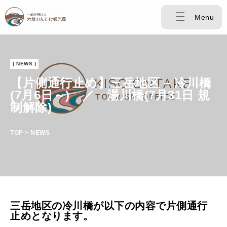
Menu
( NEWS )
【片側通行止め】三岳地区 – 冷川橋
(7月6日～) ／ 湯川橋(7月31日 規
制解除)
TOP > NEWS
三岳地区の冷川橋が以下の内容で片側通行
止めとなります。