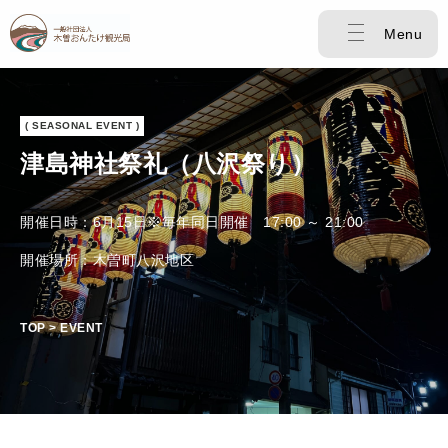
Menu
( SEASONAL EVENT )
津島神社祭礼（八沢祭り）
開催日時：6月15日※毎年同日開催 17:00 ～ 21:00
開催場所：木曽町八沢地区
TOP > EVENT